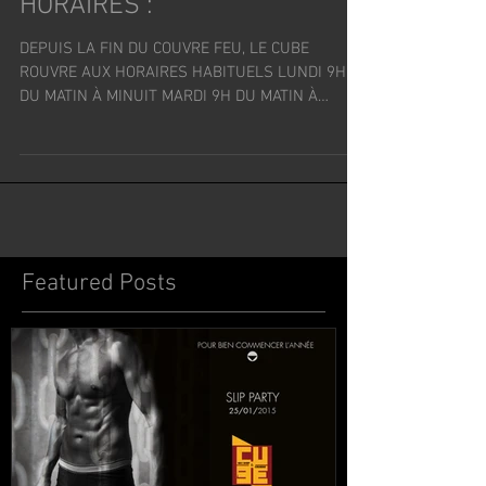
HORAIRES :
DEPUIS LA FIN DU COUVRE FEU, LE CUBE
ROUVRE AUX HORAIRES HABITUELS LUNDI 9H
DU MATIN À MINUIT MARDI 9H DU MATIN À
MINUIT MERCREDI 9H DU...
Featured Posts