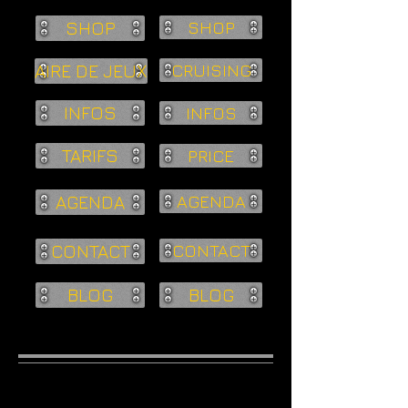
SHOP
SHOP
AIRE DE JEUX
CRUISING
INFOS
INFOS
TARIFS
PRICE
AGENDA
AGENDA
CONTACT
CONTACT
BLOG
BLOG